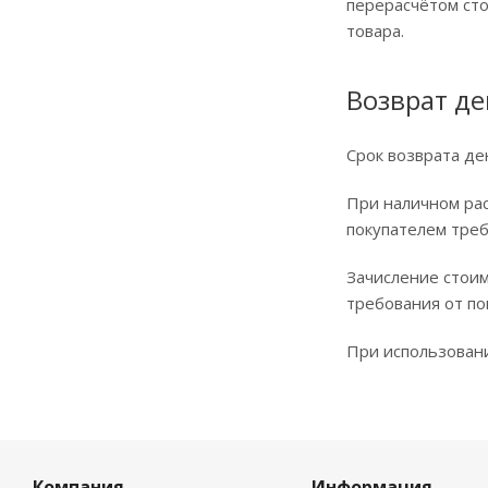
перерасчётом сто
товара.
Возврат д
Срок возврата де
При наличном рас
покупателем треб
Зачисление стоим
требования от по
При использовани
Компания
Информация