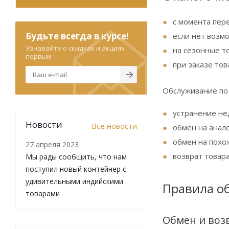
с момента пер
Будьте всегда в курсе!
если нет возмо
Узнавайте о скидках и акциях
на сезонные то
первым
при заказе тов
Обслуживание по 
устранение не
Новости
Все новости
обмен на анал
обмен на похож
27 апреля 2023
возврат товар
Мы рады сообщить, что нам
поступил новый контейнер с
удивительными индийскими
Правила об
товарами
Обмен и воз