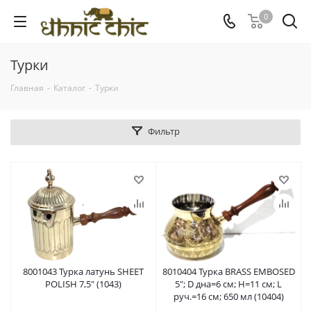
0
Турки
Главная
-
Каталог
-
Турки
Фильтр
8001043 Турка латунь SHEET
8010404 Турка BRASS EMBOSED
POLISH 7,5" (1043)
5"; D дна=6 см; H=11 см; L
руч.=16 см; 650 мл (10404)