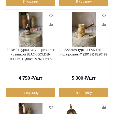
В корзину
В корзину
8210401 Турка латунь резная с
8220189 Турка LEAD FREE
крышкой BLACK GOLDEN
полирован. 4" (20189) 8220189
STEEL 6''; D дна=9,5 см, H=15,5
см, L руч.=13 см,
4 750
₽
/шт
5 300
₽
/шт
В корзину
В корзину