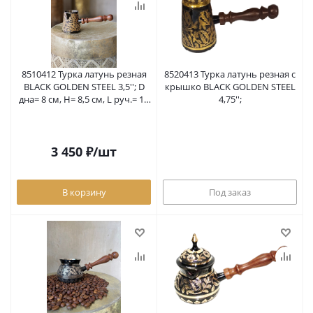
8510412 Турка латунь резная
8520413 Турка латунь резная с
BLACK GOLDEN STEEL 3,5''; D
крышко BLACK GOLDEN STEEL
дна= 8 см, H= 8,5 см, L руч.= 13
4,75'';
см, 250 мл
3 450
₽
/шт
В корзину
Под заказ