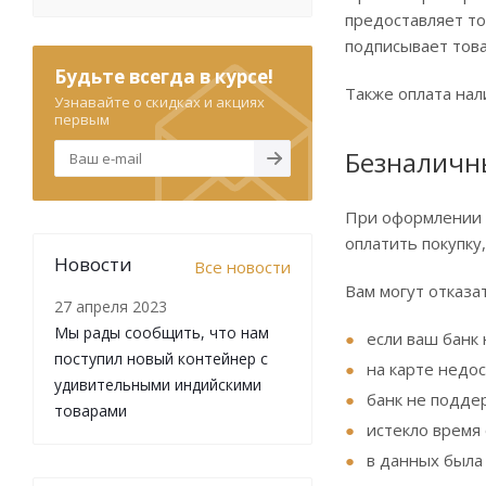
предоставляет то
подписывает тов
Будьте всегда в курсе!
Также оплата нал
Узнавайте о скидках и акциях
первым
Безналичн
При оформлении з
оплатить покупку
Новости
Все новости
Вам могут отказа
27 апреля 2023
Мы рады сообщить, что нам
если ваш банк
поступил новый контейнер с
на карте недос
удивительными индийскими
банк не подде
товарами
истекло время
в данных была