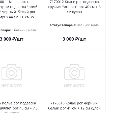
0011 Колье рог с
7170012 Колье рог подвеска
тром подвеска "ромб
круглая "инь-ян" рог 40 см + 6
" черный, белый рог,
см кулон
утр 44 см + 6 см ку
Статус товара:
В наличии мало
товара:
В наличии мало
3 000
₽
/шт
3 000
₽
/шт
5 Колье рог подвеска
7170016 Колье рог черный,
шляпе" рог 43 см + 7,5
белый рог 41 см + 12 см кулон