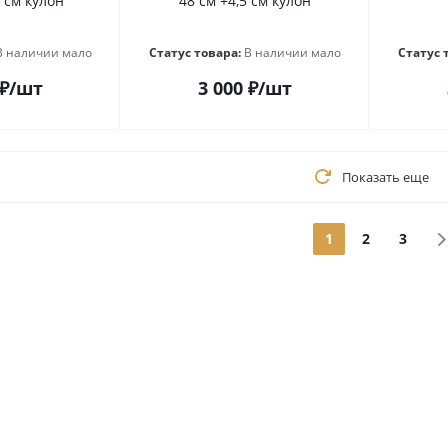
5 см кулон
48 см +4,5 см кулон
В наличии мало
Статус товара:
В наличии мало
Статус 
₽
/шт
3 000
₽
/шт
Показать еще
1
2
3