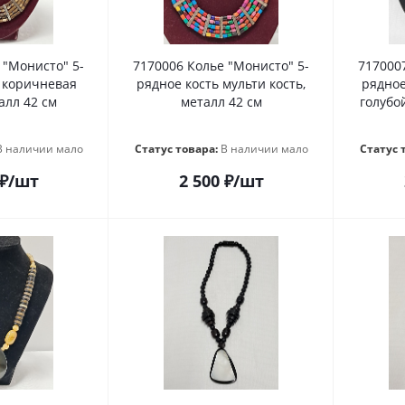
 "Монисто" 5-
7170006 Колье "Монисто" 5-
717000
 коричневая
рядное кость мульти кость,
рядное
алл 42 см
металл 42 см
голубой
В наличии мало
Статус товара:
В наличии мало
Статус 
₽
/шт
2 500
₽
/шт