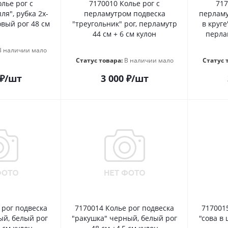
лье рог с
7170010 Колье рог с
717
ля", рубка 2х-
перламутром подвеска
перламу
вый рог 48 см
"треугольник" рог, перламутр
в круге
44 см + 6 см кулон
перлам
В наличии мало
Статус товара:
В наличии мало
Статус 
₽
/шт
3 000
₽
/шт
 рог подвеска
7170014 Колье рог подвеска
717001
ый, белый рог
"ракушка" черный, белый рог
"сова в 