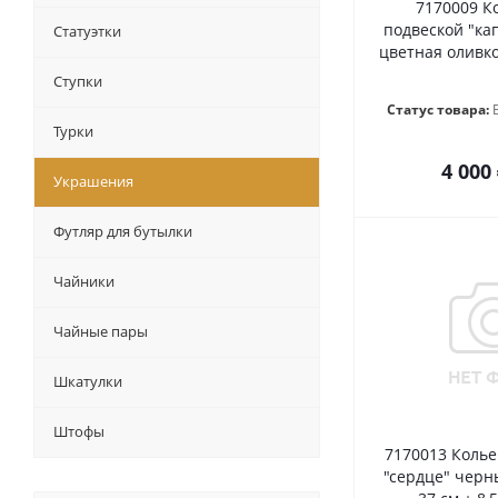
7170009 Ко
подвеской "кап
Статуэтки
цветная оливко
Ступки
Статус товара:
Турки
4 000
Украшения
Футляр для бутылки
Чайники
Чайные пары
Шкатулки
Штофы
7170013 Колье
"сердце" черн