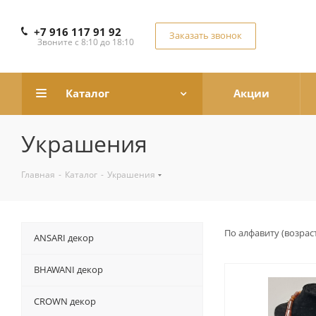
+7 916 117 91 92
Заказать звонок
Звоните с 8:10 до 18:10
Каталог
Акции
Украшения
Главная
-
Каталог
-
Украшения
По алфавиту (возрас
ANSARI декор
BHAWANI декор
CROWN декор