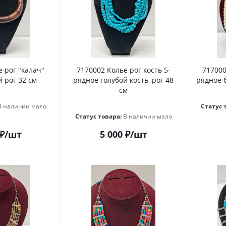
 рог "калач"
7170002 Колье рог кость 5-
717000
 рог 32 см
рядное голубой кость, рог 48
рядное б
см
В наличии мало
Статус 
Статус товара:
В наличии мало
₽
/шт
5 000
₽
/шт