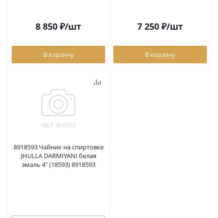
8 850
₽
/шт
7 250
₽
/шт
В корзину
В корзину
8918593 Чайник на спиртовке
JHULLA DARMIYANI белая
эмаль 4" (18593) 8918593