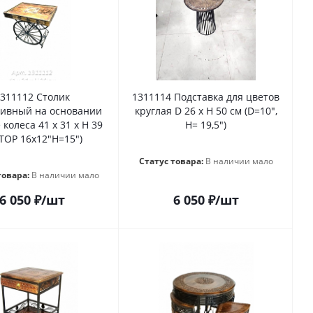
311112 Столик
1311114 Подставка для цветов
тивный на основании
круглая D 26 х H 50 см (D=10",
колеса 41 х 31 х H 39
H= 19,5")
(TOP 16x12"H=15")
Статус товара:
В наличии мало
товара:
В наличии мало
6 050
₽
/шт
6 050
₽
/шт