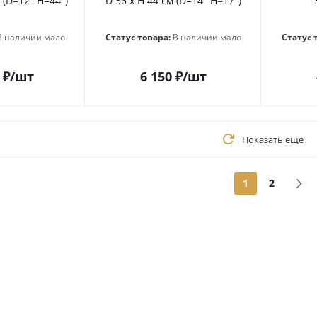
 (D=12" H=44")
D 36 х H 44 см (D=14" H=17")
В наличии мало
Статус товара:
В наличии мало
Статус 
₽
/шт
6 150
₽
/шт
Показать еще
1
2