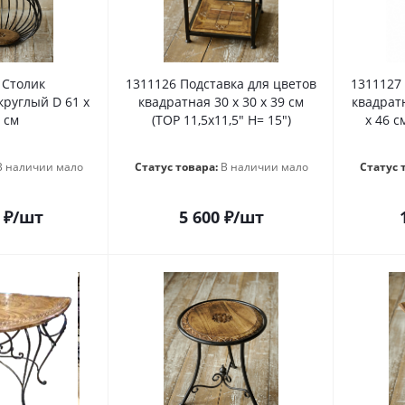
 Столик
1311126 Подставка для цветов
1311127
глый D 61 х
квадратная 30 х 30 х 39 см
квадрат
 см
(TOP 11,5x11,5" H= 15")
х 46 с
В наличии мало
Статус товара:
В наличии мало
Статус 
₽
/шт
5 600
₽
/шт