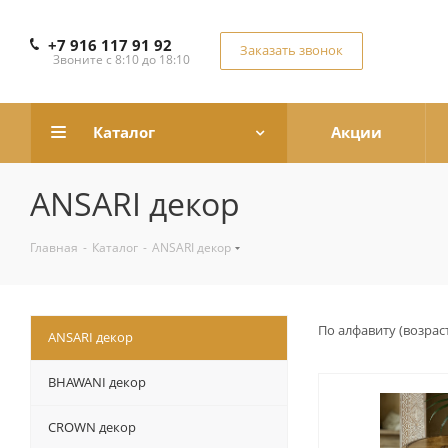
+7 916 117 91 92
Заказать звонок
Звоните с 8:10 до 18:10
Каталог
Акции
ANSARI декор
Главная
-
Каталог
-
ANSARI декор
По алфавиту (возрас
ANSARI декор
BHAWANI декор
CROWN декор