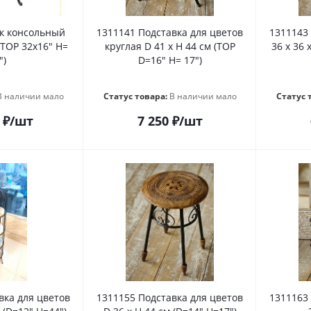
к консольный
1311141 Подставка для цветов
1311143
TOP 32x16" H=
круглая D 41 х H 44 см (TOP
36 х 36 
")
D=16" H= 17")
В наличии мало
Статус товара:
В наличии мало
Статус 
₽
/шт
7 250
₽
/шт
вка для цветов
1311155 Подставка для цветов
1311163 Подставка для цветов