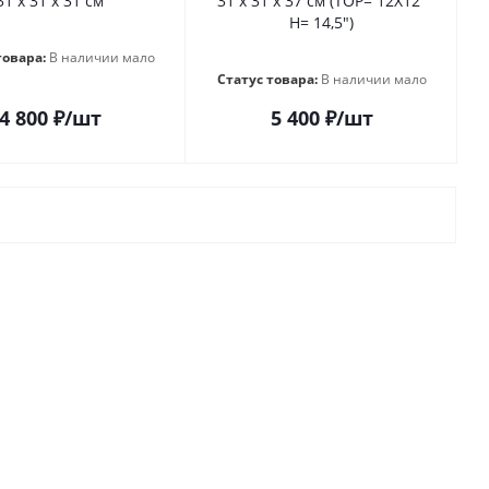
31 х 31 х 31 см
31 х 31 х 37 см (TOP= 12X12"
H= 14,5")
товара:
В наличии мало
Статус товара:
В наличии мало
4 800
₽
/шт
5 400
₽
/шт