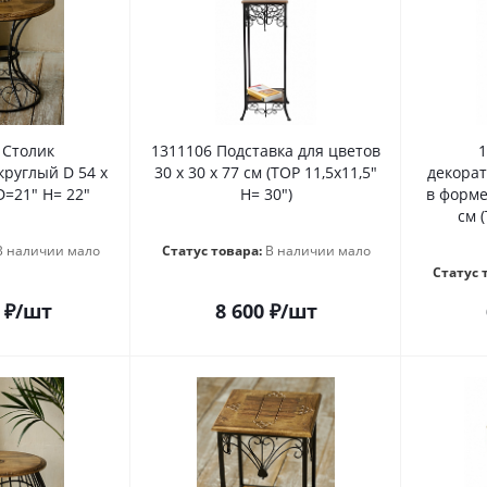
 Столик
1311106 Подставка для цветов
1
руглый D 54 х
30 х 30 х 77 см (TOP 11,5x11,5"
декора
D=21" H= 22"
H= 30")
в форме 
см 
В наличии мало
Статус товара:
В наличии мало
Статус 
₽
/шт
8 600
₽
/шт