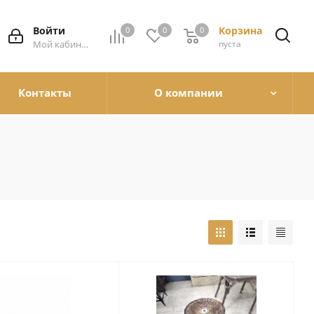
Войти
Корзина
0
0
0
0
Мой кабинет
пуста
Контакты
О компании