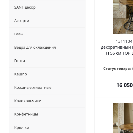
SANT декор
Ассорти
Вазы
1311104
декоративный к
Ведра для охлаждения
H 56 см TOP 
Гонги
Статус товара:
Кашпо
16 050
Кожаные животные
Колокольчики
Конфетницы
Крючки