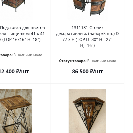
 Подставка для цветов
1311131 Столик
ная с ящичком 41 х 41
декоративный, (набор/5 шт.) D
м (TOP 16x16" H=18")
77 х H (TOP D=30" H₁=27"
H₂=16")
товара:
В наличии мало
Статус товара:
В наличии мало
12 400
₽
/шт
86 500
₽
/шт