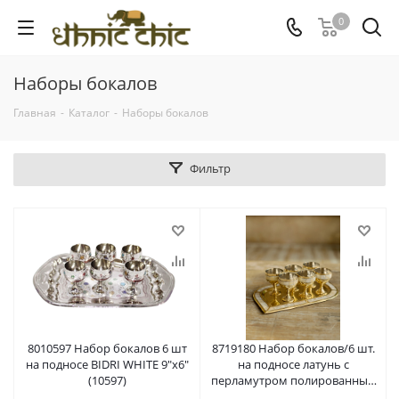
0
Наборы бокалов
Главная
-
Каталог
-
Наборы бокалов
Фильтр
8010597 Набор бокалов 6 шт
8719180 Набор бокалов/6 шт.
на подносе BIDRI WHITE 9"x6"
на подносе латунь с
(10597)
перламутром полированный
9''x6,5''; 23x14 см, 50 мл (19180)