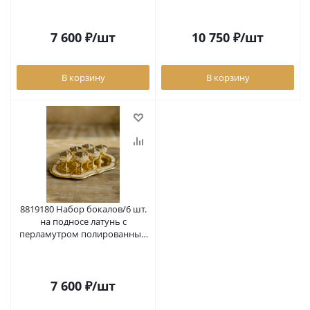
7 600
₽
/шт
10 750
₽
/шт
В корзину
В корзину
8819180 Набор бокалов/6 шт.
на подносе латунь с
перламутром полированный
9''x5,5''; 23x14 см, 25 мл (19180)
7 600
₽
/шт