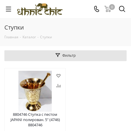
0
Ступки
Главная
-
Каталог
-
Ступки
Фильтр
8804746 Ступка с пестом
JAPANI полирован. 5" (4746)
8804746