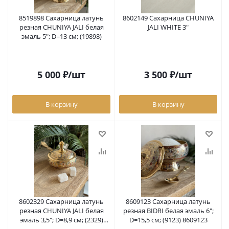
8519898 Сахарница латунь
8602149 Сахарница CHUNIYA
резная CHUNIYA JALI белая
JALI WHITE 3"
эмаль 5"; D=13 см; (19898)
5 000
₽
/шт
3 500
₽
/шт
В корзину
В корзину
8602329 Сахарница латунь
8609123 Сахарница латунь
резная CHUNIYA JALI белая
резная BIDRI белая эмаль 6";
эмаль 3,5"; D=8,9 см; (2329)
D=15,5 см; (9123) 8609123