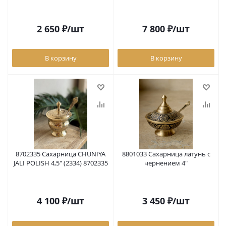
8602329
2 650
₽
/шт
7 800
₽
/шт
В корзину
В корзину
8702335 Сахарница CHUNIYA
8801033 Сахарница латунь с
JALI POLISH 4,5" (2334) 8702335
чернением 4"
4 100
₽
/шт
3 450
₽
/шт