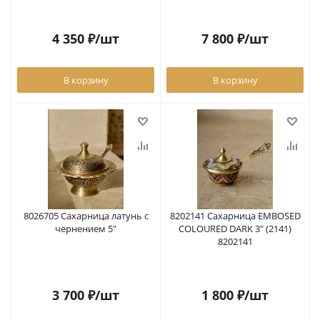
4 350
₽
/шт
7 800
₽
/шт
В корзину
В корзину
8026705 Сахарница латунь с
8202141 Сахарница EMBOSED
чернением 5"
COLOURED DARK 3" (2141)
8202141
3 700
₽
/шт
1 800
₽
/шт