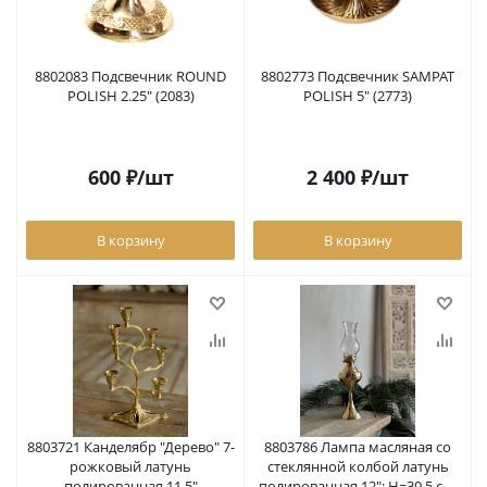
8802083 Подсвечник ROUND
8802773 Подсвечник SAMPAT
POLISH 2.25" (2083)
POLISH 5" (2773)
600
₽
/шт
2 400
₽
/шт
В корзину
В корзину
8803721 Канделябр "Дерево" 7-
8803786 Лампа масляная со
рожковый латунь
стеклянной колбой латунь
полированная 11,5"
полированная 12"; Н=30,5 см;