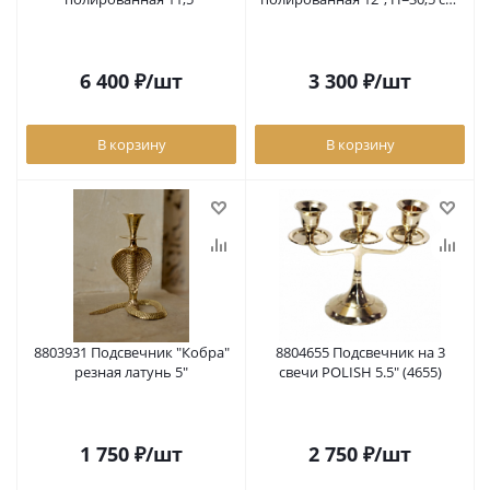
(3786) 8803786
6 400
₽
/шт
3 300
₽
/шт
В корзину
В корзину
8803931 Подсвечник "Кобра"
8804655 Подсвечник на 3
резная латунь 5"
свечи POLISH 5.5" (4655)
1 750
₽
/шт
2 750
₽
/шт