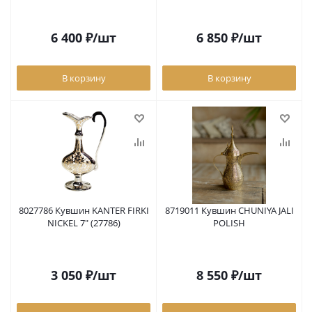
6 400
₽
/шт
6 850
₽
/шт
В корзину
В корзину
8027786 Кувшин KANTER FIRKI
8719011 Кувшин CHUNIYA JALI
NICKEL 7" (27786)
POLISH
3 050
₽
/шт
8 550
₽
/шт