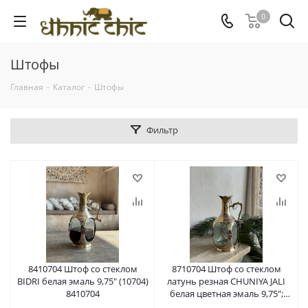
0
Штофы
Главная
-
Каталог
-
Штофы
Фильтр
8410704 Штоф со стеклом
8710704 Штоф со стеклом
BIDRI белая эмаль 9,75" (10704)
латунь резная CHUNIYA JALI
8410704
белая цветная эмаль 9,75";
H=25 см; (10704)