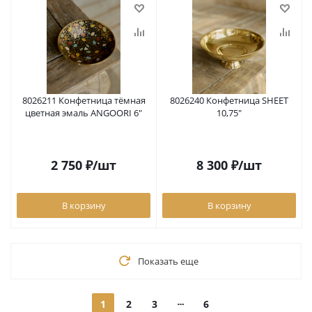
8026211 Конфетница тёмная
8026240 Конфетница SHEET
цветная эмаль ANGOORI 6"
10,75"
2 750
₽
/шт
8 300
₽
/шт
В корзину
В корзину
Показать еще
1
2
3
6