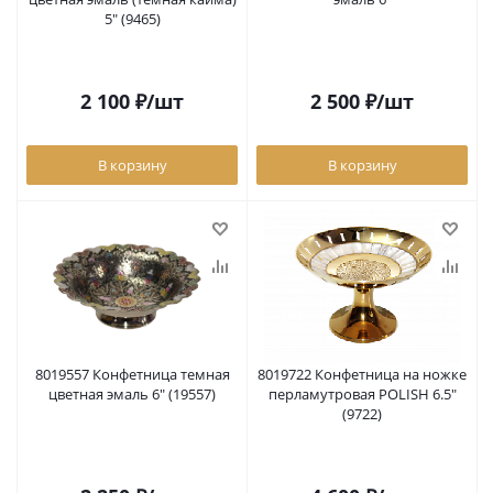
5" (9465)
2 100
₽
/шт
2 500
₽
/шт
В корзину
В корзину
8019557 Конфетница темная
8019722 Конфетница на ножке
цветная эмаль 6" (19557)
перламутровая POLISH 6.5"
(9722)